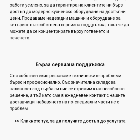
работи усилено, за да гарантира на клиентите ни бърз
достъп до модерно кухненско оборудване на достъпни
цени. Продаваме надеждни машини и оборудване за
кетъринг със собствена сервизна поддръжка, така че да
можете да се концентрирате върху готвенето и
печенето.
Бърза сервизна поддръжка
Със собствен екип решаваме техническите проблеми
бързо и професионално. Със значителна складова
наличност зад гърба си ние се стремим към незабавно
решение, а тъй като сме в ежедневен контакт с нашите
доставчици, набавянето на по-специални части не е
проблем.
>> Кликнете тук, за да получите достъп до услугата