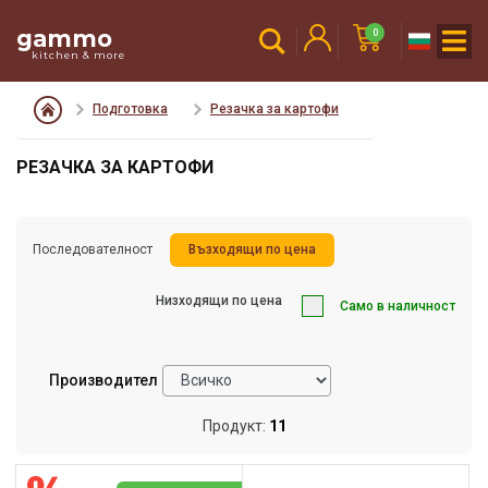
gammo
0
kitchen & more
Подготовка
Резачка за картофи
РЕЗАЧКА ЗА КАРТОФИ
Последователност
Възходящи по цена
Низходящи по цена
Само в наличност
Производител
Продукт:
11