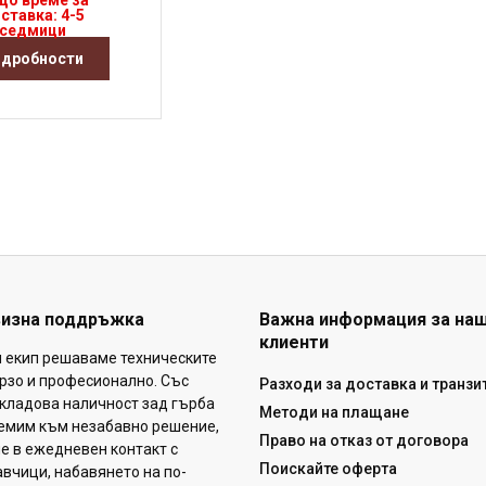
що време за
ставка: 4-5
седмици
дробности
визна поддръжка
Важна информация за на
клиенти
н екип решаваме техническите
рзо и професионално. Със
Разходи за доставка и транзи
кладова наличност зад гърба
Методи на плащане
ремим към незабавно решение,
Право на отказ от договора
ме в ежедневен контакт с
Поискайте оферта
вчици, набавянето на по-