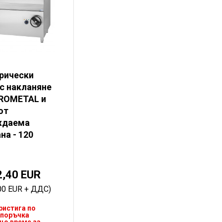
рически
 с накланяне
ROMETAL и
от
ждаема
на - 120
2,40 EUR
,00 EUR + ДДС)
ристига по
поръчка