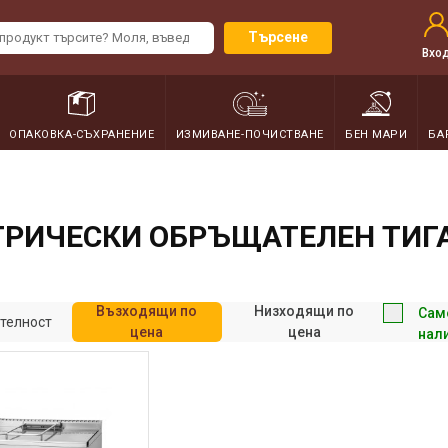
Търсене
Вхо
ОПАКОВКА-СЪХРАНЕНИЕ
ИЗМИВАНЕ-ПОЧИСТВАНЕ
БЕН МАРИ
БА
ТРИЧЕСКИ ОБРЪЩАТЕЛЕН ТИГ
Възходящи по
Низходящи по
Сам
телност
цена
цена
нал