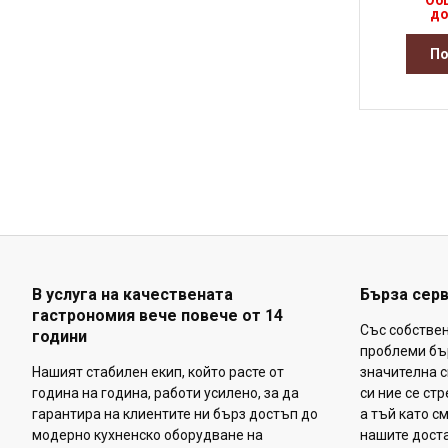
Об
до
По
В услуга на качествената
Бърза сер
гастрономия вече повече от 14
Със собстве
години
проблеми бъ
Нашият стабилен екип, който расте от
значителна с
година на година, работи усилено, за да
си ние се ст
гарантира на клиентите ни бърз достъп до
а тъй като с
модерно кухненско оборудване на
нашите доста