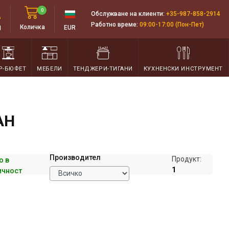
0
Обслужване на клиенти:
+35-987-858-2914
Работно време:
09:00-17:00 (Пон-Пет)
д
Количка
EUR
Р-БЮФЕТ
МЕБЕЛИ
ТЕНДЖЕРИ-ТИГАНИ
КУХНЕНСКИ ИНСТРУМЕНТ
АН
Производител
Продукт:
о в
1
ичност