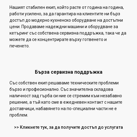
Нашият стабилен екип, който расте от година на година,
работи усилено, за да гарантира на клиентите ни бърз
достъп до модерно кухненско оборудване на достъпни
цени. Продаваме надеждни машини и оборудване за
кетъринг със собствена сервизна поддръжка, така че да
можете да се концентрирате върху готвенето и
печенето.
Бърза сервизна поддръжка
Със собствен екип решаваме техническите проблеми
бързо и професионално. Със значителна складова
наличност зад гърба си ние се стремим към незабавно
решение, а тъй като сме в ежедневен контакт с нашите
доставчици, набавянето на по-специални части не е
проблем.
>> Кликнете тук, за да получите достъп до услугата