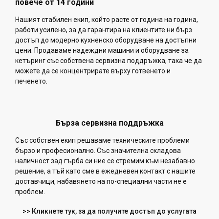
повече от 14 години
Нашият стабилен екип, който расте от година на година,
работи усилено, за да гарантира на клиентите ни бърз
достъп до модерно кухненско оборудване на достъпни
цени. Продаваме надеждни машини и оборудване за
кетъринг със собствена сервизна поддръжка, така че да
можете да се концентрирате върху готвенето и
печенето.
Бърза сервизна поддръжка
Със собствен екип решаваме техническите проблеми
бързо и професионално. Със значителна складова
наличност зад гърба си ние се стремим към незабавно
решение, а тъй като сме в ежедневен контакт с нашите
доставчици, набавянето на по-специални части не е
проблем.
>> Кликнете тук, за да получите достъп до услугата