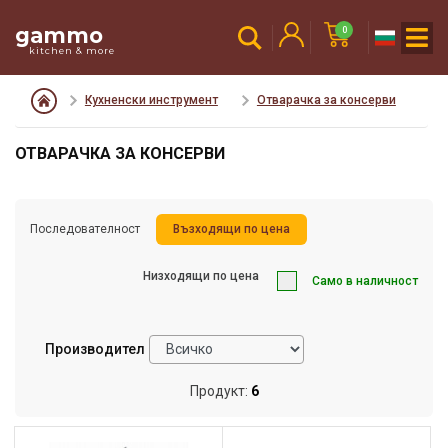
gammo
0
kitchen & more
Кухненски инструмент
Отварачка за консерви
ОТВАРАЧКА ЗА КОНСЕРВИ
Последователност
Възходящи по цена
Низходящи по цена
Само в наличност
Производител
Продукт:
6