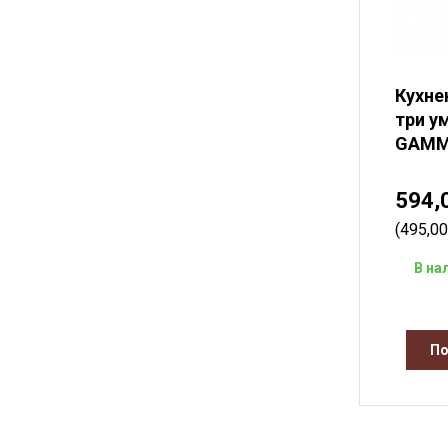
Кухне
три у
GAMM
594,
(495,0
В на
По