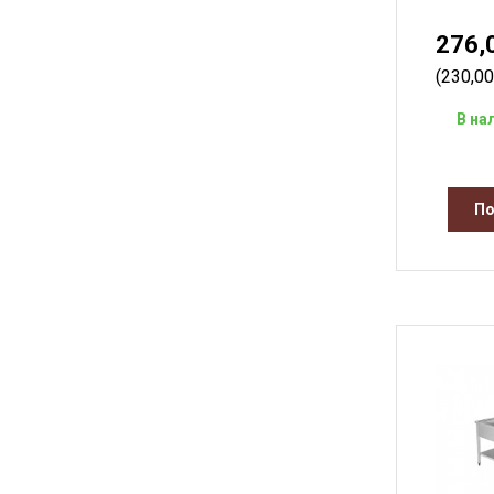
276,
(230,0
В на
По