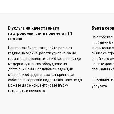
В услуга на качествената
Бърза сер
гастрономия вече повече от 14
Със собстве
години
проблеми бъ
Нашият стабилен екип, който расте от
значителна с
година на година, работи усилено, за да
си ние се ст
гарантира на клиентите ни бърз достъп до
а тъй като с
модерно кухненско оборудване на
нашите доста
достъпни цени. Продаваме надеждни
специални ча
машини и оборудване за кетъринг със
>> Кликнете 
собствена сервизна поддръжка, така че да
можете да се концентрирате върху
услугата
готвенето и печенето.