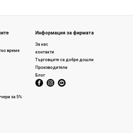
шите
Информация за фирмата
За нас
тно време
контакти
Търговците са добре дошли
Производители
Блог
чери за 5%