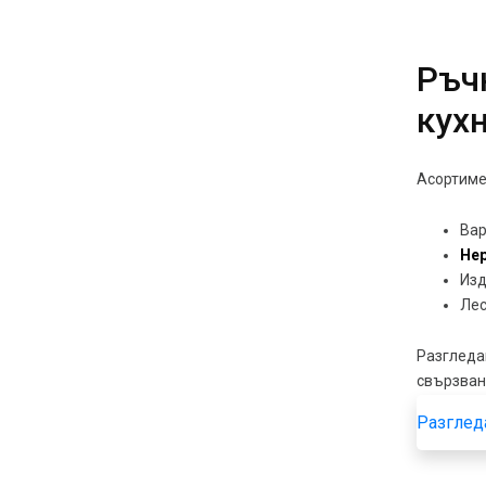
Ръч
кух
Асортиме
Вар
Не
Изд
Лес
Разгледа
свързване
Разглед