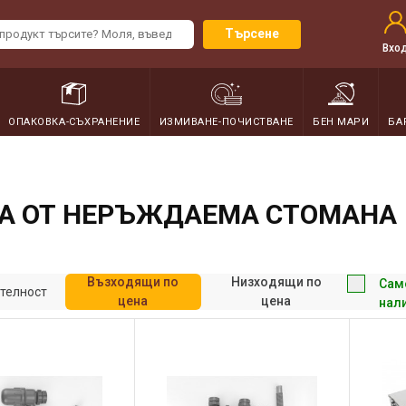
Търсене
Вхо
ОПАКОВКА-СЪХРАНЕНИЕ
ИЗМИВАНЕ-ПОЧИСТВАНЕ
БЕН МАРИ
БА
А ОТ НЕРЪЖДАЕМА СТОМАНА
Възходящи по
Низходящи по
Сам
телност
цена
цена
нал