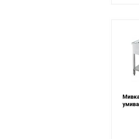
Мивка
умива