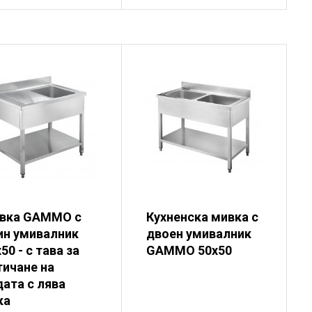
вка GAMMO с
Кухненска мивка с
ин умивалник
двоен умивалник
50 - с тава за
GAMMO 50x50
тичане на
дата с лява
ка