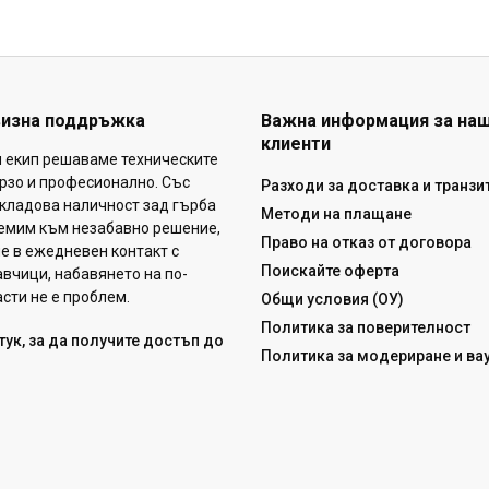
визна поддръжка
Важна информация за на
клиенти
н екип решаваме техническите
рзо и професионално. Със
Разходи за доставка и транзи
кладова наличност зад гърба
Методи на плащане
ремим към незабавно решение,
Право на отказ от договора
ме в ежедневен контакт с
Поискайте оферта
вчици, набавянето на по-
сти не е проблем.
Общи условия (ОУ)
Политика за поверителност
тук, за да получите достъп до
Политика за модериране и вау