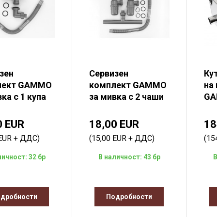
зен
Сервизен
Ку
лект GAMMO
комплект GAMMO
на
ка с 1 купа
за мивка с 2 чаши
GA
0 EUR
18,00 EUR
18
 EUR + ДДС)
(15,00 EUR + ДДС)
(15
личност: 32 бр
В наличност: 43 бр
В
дробности
Подробности