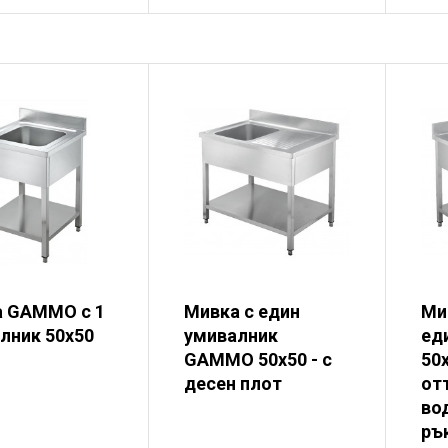
 GAMMO с 1
Мивка с един
Ми
лник 50x50
умивалник
ед
GAMMO 50x50 - с
50x
десен плот
от
во
ръ