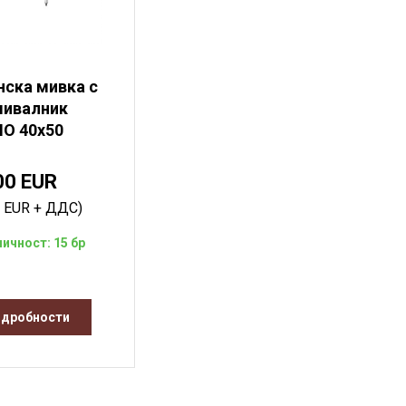
нска мивка с
мивалник
O 40x50
00 EUR
0 EUR + ДДС)
личност: 15 бр
дробности