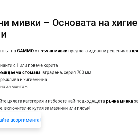
ни мивки
– Основата на хиги
ни
нтът на
GAMMO
от
ръчни мивки
предлага идеални решения за
пр
ианти с 1 или повече корита
ръждаема стомана
, вградена, серия 700 мм
ръжлива и хигиенична
на за монтаж
йте цялата категория и изберете най-подходящата
ръчна мивка
за
, включително кутия за мазнини или пясък!
айте асортимента!