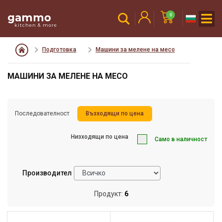
gammo
0
kitchen & more
Подготовка
Машини за мелене на месо
МАШИНИ ЗА МЕЛЕНЕ НА МЕСО
Последователност
Възходящи по цена
Низходящи по цена
Само в наличност
Производител
Продукт:
6