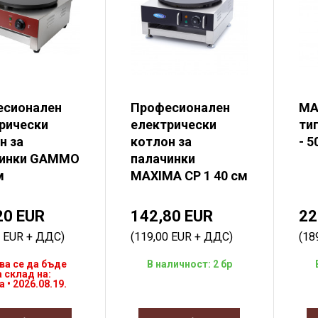
есионален
Професионален
MA
рически
електрически
ти
н за
котлон за
- 
чинки GAMMO
палачинки
м
MAXIMA CP 1 40 см
20 EUR
142,80 EUR
22
0 EUR + ДДС)
(119,00 EUR + ДДС)
(18
ва се да бъде
В наличност: 2 бр
а склад на:
 • 2026.08.19.