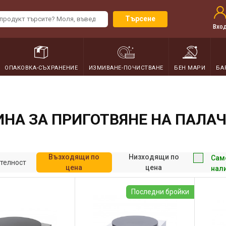
Търсене
Вхо
ОПАКОВКА-СЪХРАНЕНИЕ
ИЗМИВАНЕ-ПОЧИСТВАНЕ
БЕН МАРИ
БА
НА ЗА ПРИГОТВЯНЕ НА ПАЛА
Възходящи по
Низходящи по
Сам
телност
цена
цена
нал
Последни бройки