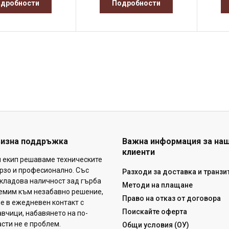
дробности
Подробности
визна поддръжка
Важна информация за на
клиенти
н екип решаваме техническите
рзо и професионално. Със
Разходи за доставка и транзи
кладова наличност зад гърба
Методи на плащане
ремим към незабавно решение,
Право на отказ от договора
ме в ежедневен контакт с
Поискайте оферта
вчици, набавянето на по-
сти не е проблем.
Общи условия (ОУ)