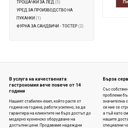
По
ТРОШАЧКИ ЗА ЛЕД
(5)
УРЕД ЗА ПРОИЗВОДСТВО НА
ПУКАНКИ
(1)
ФУРНА ЗА САНДВИЧИ - ТОСТЕР
(2)
В услуга на качествената
Бърза сер
гастрономия вече повече от 14
Със собстве
години
проблеми бъ
Нашият стабилен екип, който расте от
значителна с
година на година, работи усилено, за да
си ние се ст
гарантира на клиентите ни бърз достъп до
а тъй като с
модерно кухненско оборудване на
нашите доста
достъпни цени. Продаваме надеждни
специални ча