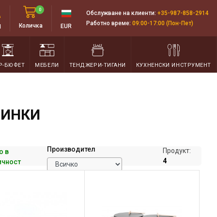
0
Обслужване на клиенти:
+35-987-858-2914
Работно време:
09:00-17:00 (Пон-Пет)
д
Количка
EUR
Р-БЮФЕТ
МЕБЕЛИ
ТЕНДЖЕРИ-ТИГАНИ
КУХНЕНСКИ ИНСТРУМЕНТ
ЧИНКИ
Производител
Продукт:
о в
4
ичност