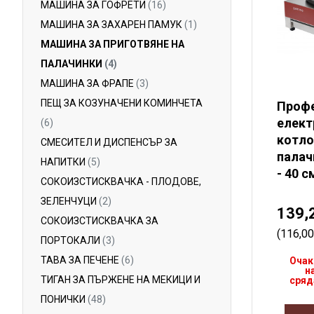
МАШИНА ЗА ГОФРЕТИ
(16)
МАШИНА ЗА ЗАХАРЕН ПАМУК
(1)
МАШИНА ЗА ПРИГОТВЯНЕ НА
ПАЛАЧИНКИ
(4)
МАШИНА ЗА ФРАПЕ
(3)
ПЕЩ ЗА КОЗУНАЧЕНИ КОМИНЧЕТА
Проф
елект
(6)
котло
СМЕСИТЕЛ И ДИСПЕНСЪР ЗА
пала
НАПИТКИ
(5)
- 40 с
СОКОИЗСТИСКВАЧКА - ПЛОДОВE,
ЗЕЛЕНЧУЦИ
(2)
139,
СОКОИЗСТИСКВАЧКА ЗА
(116,0
ПОРТОКАЛИ
(3)
ТАВА ЗА ПЕЧЕНЕ
(6)
Очак
н
ТИГАН ЗА ПЪРЖЕНЕ НА МЕКИЦИ И
сряда
ПОНИЧКИ
(48)