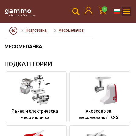
gammo
0
kitchen & more
Подготовка
Месомелачка
МЕСОМЕЛАЧКА
ПОДКАТЕГОРИИ
Ръчна и електрическа
Аксесоар за
месомелачка
месомелачки TC-5